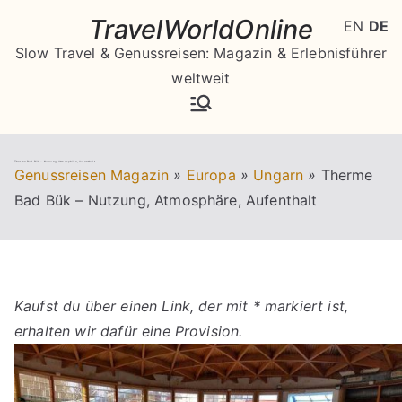
Zum
TravelWorldOnline
EN
DE
Inhalt
Slow Travel & Genussreisen: Magazin & Erlebnisführer
springen
weltweit
Therme Bad Bük – Nutzung, Atmosphäre, Aufenthalt
Genussreisen Magazin
»
Europa
»
Ungarn
»
Therme
Bad Bük – Nutzung, Atmosphäre, Aufenthalt
Kaufst du über einen Link, der mit * markiert ist,
erhalten wir dafür eine Provision.