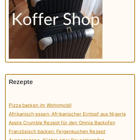
Rezepte
Pizza backen im Wohnmobil
Afrikanisch essen: Afrikanischer Eintopf aus Nigeria
Apple Crumble Rezept für den Omnia Backofen
Französisch backen: Feigenkuchen Rezept