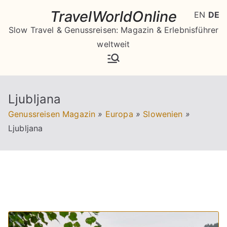
Zum
TravelWorldOnline
EN
DE
Inhalt
Slow Travel & Genussreisen: Magazin & Erlebnisführer
springen
weltweit
Ljubljana
Genussreisen Magazin
»
Europa
»
Slowenien
»
Ljubljana