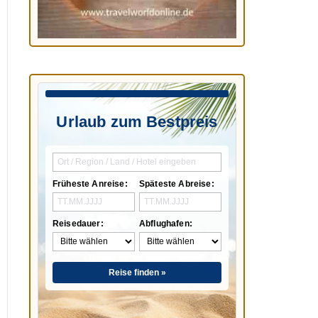
Urlaub zum Bestpreis
Früheste Anreise:
Späteste Abreise:
Reisedauer:
Abflughafen:
Reise finden »