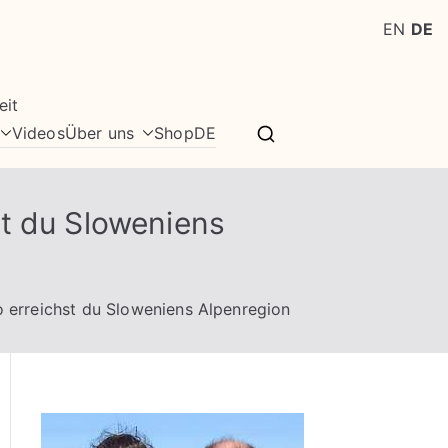
EN
DE
eit
Videos
Über uns
Shop
DE
st du Sloweniens
 erreichst du Sloweniens Alpenregion