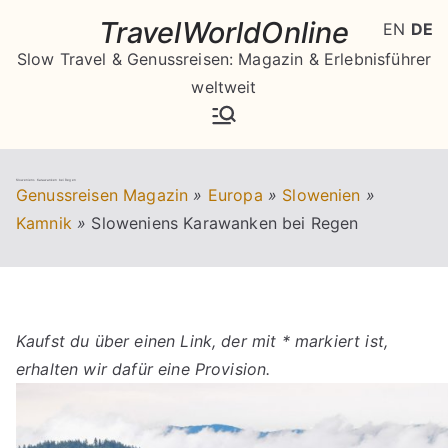
Zum
TravelWorldOnline
EN
DE
Inhalt
Slow Travel & Genussreisen: Magazin & Erlebnisführer
springen
weltweit
Sloweniens Karawanken bei Regen
Genussreisen Magazin
»
Europa
»
Slowenien
»
Kamnik
»
Sloweniens Karawanken bei Regen
Kaufst du über einen Link, der mit * markiert ist,
erhalten wir dafür eine Provision.