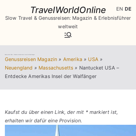
Zum
TravelWorldOnline
EN
DE
Inhalt
Slow Travel & Genussreisen: Magazin & Erlebnisführer
springen
weltweit
Nantucket USA – Entdecke Amerikas Insel der Walfänger
Genussreisen Magazin
»
Amerika
»
USA
»
Neuengland
»
Massachusetts
»
Nantucket USA –
Entdecke Amerikas Insel der Walfänger
Kaufst du über einen Link, der mit * markiert ist,
erhalten wir dafür eine Provision.