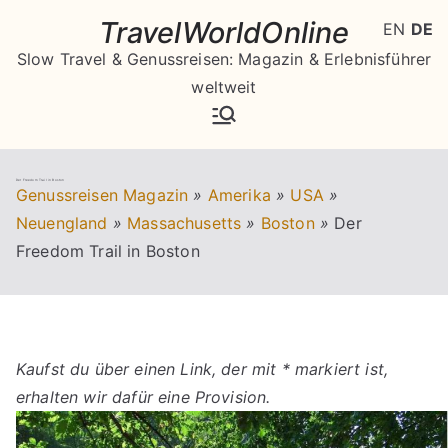
Zum
TravelWorldOnline
EN
DE
Inhalt
Slow Travel & Genussreisen: Magazin & Erlebnisführer
springen
weltweit
Der Freedom Trail in Boston
Genussreisen Magazin
»
Amerika
»
USA
»
Neuengland
»
Massachusetts
»
Boston
»
Der
Freedom Trail in Boston
Kaufst du über einen Link, der mit * markiert ist,
erhalten wir dafür eine Provision.