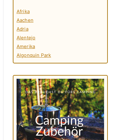
Afrika
Aachen
Adria
Alentejo
Amerika
Algonquin Park