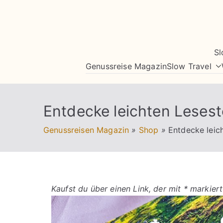
Zum
Inhalt
springen
Sl
Genussreise Magazin
Slow Travel
Entdecke leichten Lesest
Genussreisen Magazin
»
Shop
»
Entdecke leic
Kaufst du über einen Link, der mit * markiert 