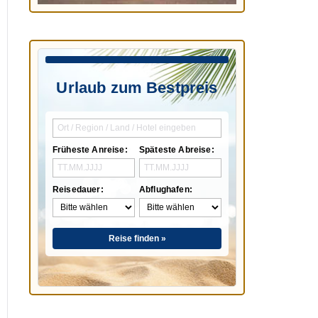
Urlaub zum Bestpreis
Früheste Anreise:
Späteste Abreise:
Reisedauer:
Abflughafen:
Reise finden »