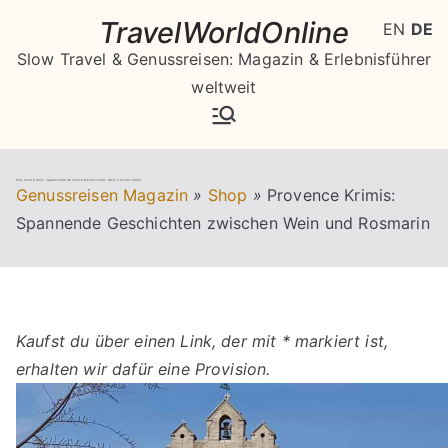
Zum
TravelWorldOnline
EN
DE
Inhalt
Slow Travel & Genussreisen: Magazin & Erlebnisführer
springen
weltweit
Provence Krimis: Spannende Geschichten zwischen Wein und Rosmarin
Genussreisen Magazin
»
Shop
»
Provence Krimis:
Spannende Geschichten zwischen Wein und Rosmarin
Kaufst du über einen Link, der mit * markiert ist,
erhalten wir dafür eine Provision.