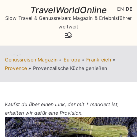
Zum
TravelWorldOnline
EN
DE
Inhalt
Slow Travel & Genussreisen: Magazin & Erlebnisführer
springen
weltweit
Provenzalische Küche genießen
Genussreisen Magazin
»
Europa
»
Frankreich
»
Provence
»
Provenzalische Küche genießen
Kaufst du über einen Link, der mit * markiert ist,
erhalten wir dafür eine Provision.