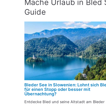
Mache Urlaub in Bled
Guide
Bleder See in Slowenien: Lohnt sich Bl
für einen Stopp oder besser mit
Übernachtung?
Entdecke Bled und seine Altstadt am Bleder