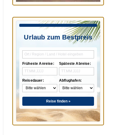
Urlaub zum Bestpreis
Früheste Anreise:
Späteste Abreise:
Reisedauer:
Abflughafen:
Reise finden »