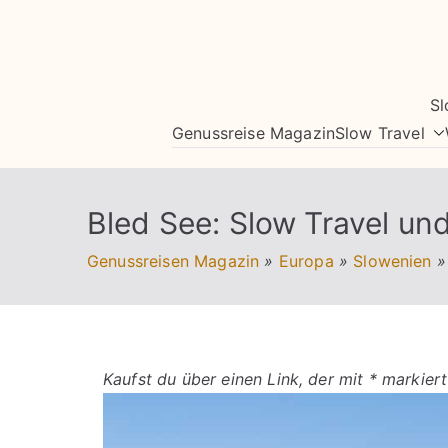
Zum
Inhalt
springen
Sl
Genussreise Magazin
Slow Travel
Bled See: Slow Travel un
Genussreisen Magazin
»
Europa
»
Slowenien
»
Kaufst du über einen Link, der mit * markiert 