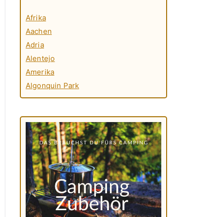
Afrika
Aachen
Adria
Alentejo
Amerika
Algonquin Park