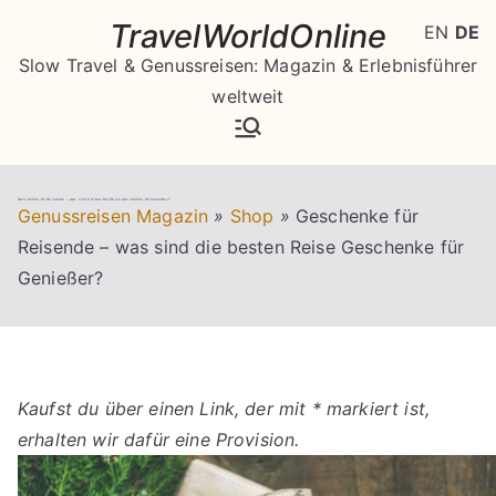
Zum
TravelWorldOnline
EN
DE
Inhalt
Slow Travel & Genussreisen: Magazin & Erlebnisführer
springen
weltweit
Geschenke für Reisende – was sind die besten Reise Geschenke für Genießer?
Genussreisen Magazin
»
Shop
»
Geschenke für
Reisende – was sind die besten Reise Geschenke für
Genießer?
Kaufst du über einen Link, der mit * markiert ist,
erhalten wir dafür eine Provision.