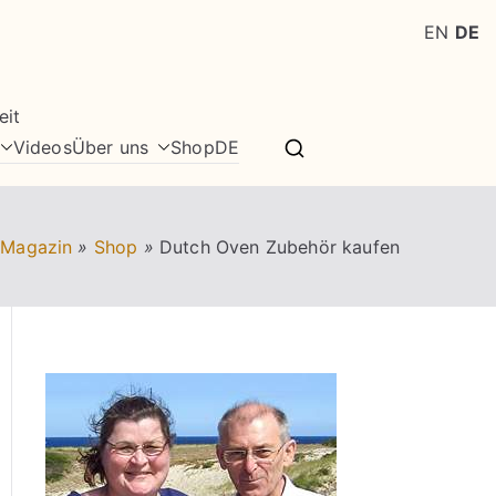
EN
DE
eit
Videos
Über uns
Shop
DE
 Magazin
»
Shop
»
Dutch Oven Zubehör kaufen