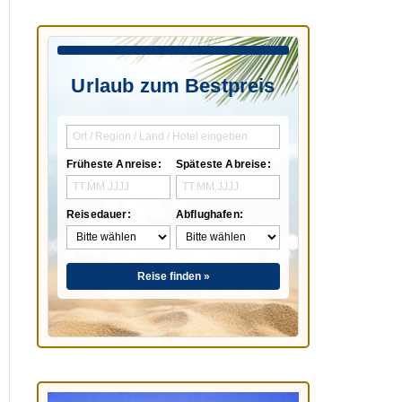
Urlaub zum Bestpreis
Früheste Anreise:
Späteste Abreise:
Reisedauer:
Abflughafen:
Reise finden »