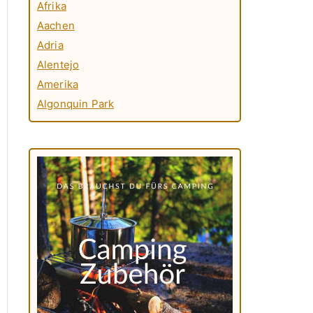
Afrika
Aachen
Adria
Alentejo
Amerika
Algonquin Park