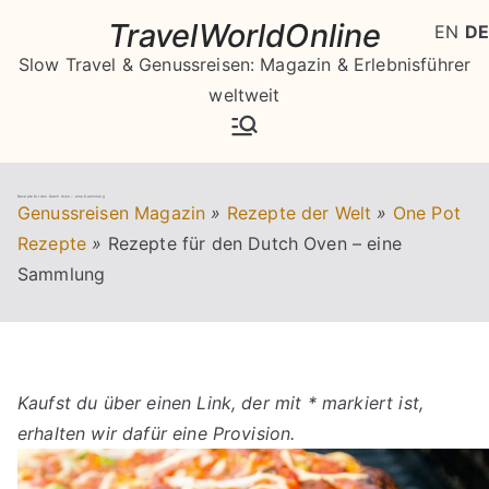
Zum
TravelWorldOnline
EN
DE
Inhalt
Slow Travel & Genussreisen: Magazin & Erlebnisführer
springen
weltweit
Rezepte für den Dutch Oven – eine Sammlung
Genussreisen Magazin
»
Rezepte der Welt
»
One Pot
Rezepte
»
Rezepte für den Dutch Oven – eine
Sammlung
Kaufst du über einen Link, der mit * markiert ist,
erhalten wir dafür eine Provision.