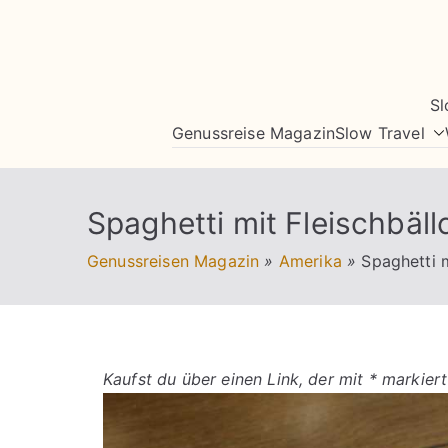
Zum
Inhalt
springen
Sl
Genussreise Magazin
Slow Travel
Spaghetti mit Fleischbäl
Genussreisen Magazin
»
Amerika
»
Spaghetti 
Kaufst du über einen Link, der mit * markiert 