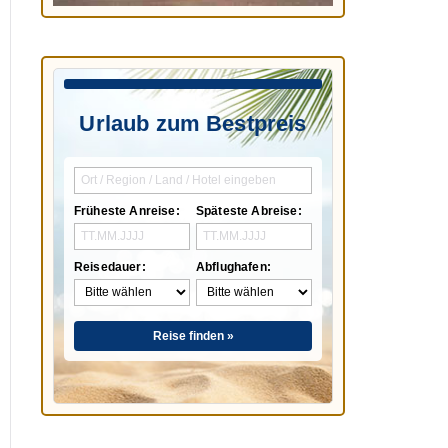
Urlaub zum Bestpreis
Früheste Anreise:
Späteste Abreise:
Reisedauer:
Abflughafen:
Reise finden »