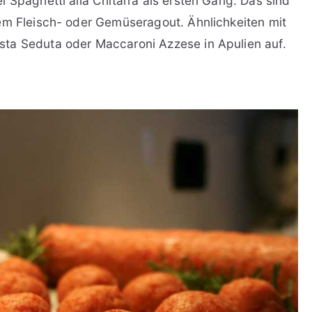
 Spaghetti alla Chitarra als ersten Gang. Das sind
em Fleisch- oder Gemüseragout. Ähnlichkeiten mit
ta Seduta oder Maccaroni Azzese in Apulien auf.