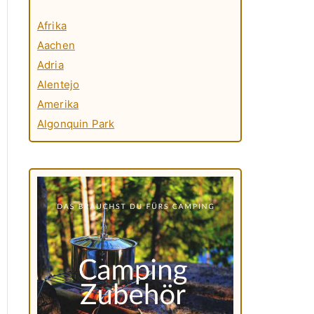
Afrika
Aachen
Adria
Alentejo
Amerika
Algonquin Park