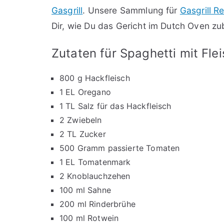
Gasgrill
. Unsere Sammlung für
Gasgrill R
Dir, wie Du das Gericht im Dutch Oven zub
Zutaten für Spaghetti mit Fle
800 g Hackfleisch
1 EL Oregano
1 TL Salz für das Hackfleisch
2 Zwiebeln
2 TL Zucker
500 Gramm passierte Tomaten
1 EL Tomatenmark
2 Knoblauchzehen
100 ml Sahne
200 ml Rinderbrühe
100 ml Rotwein