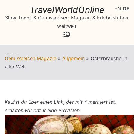
Zum
TravelWorldOnline
EN
DE
Inhalt
Slow Travel & Genussreisen: Magazin & Erlebnisführer
springen
weltweit
Osterbräuche in aller Welt
Genussreisen Magazin
»
Allgemein
»
Osterbräuche in
aller Welt
Kaufst du über einen Link, der mit * markiert ist,
erhalten wir dafür eine Provision.