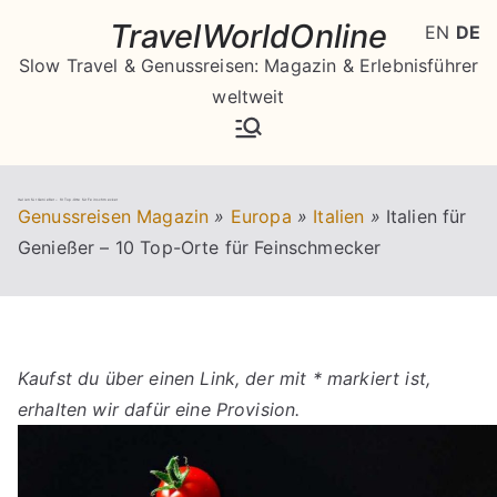
Zum
TravelWorldOnline
EN
DE
Inhalt
Slow Travel & Genussreisen: Magazin & Erlebnisführer
springen
weltweit
Italien für Genießer – 10 Top-Orte für Feinschmecker
Genussreisen Magazin
»
Europa
»
Italien
»
Italien für
Genießer – 10 Top-Orte für Feinschmecker
Kaufst du über einen Link, der mit * markiert ist,
erhalten wir dafür eine Provision.