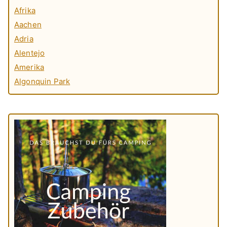
Afrika
Aachen
Adria
Alentejo
Amerika
Algonquin Park