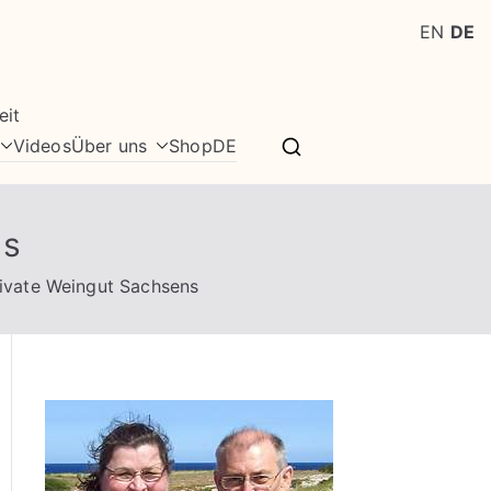
EN
DE
eit
Videos
Über uns
Shop
DE
ns
rivate Weingut Sachsens