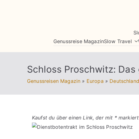
Zum
Inhalt
springen
Sl
Genussreise Magazin
Slow Travel
Schloss Proschwitz: Das
Genussreisen Magazin
»
Europa
»
Deutschlan
Kaufst du über einen Link, der mit * markiert 