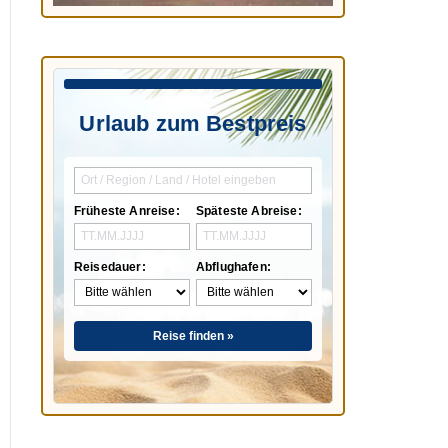
Urlaub zum Bestpreis
Früheste Anreise:
Späteste Abreise:
Reisedauer:
Abflughafen:
Reise finden »