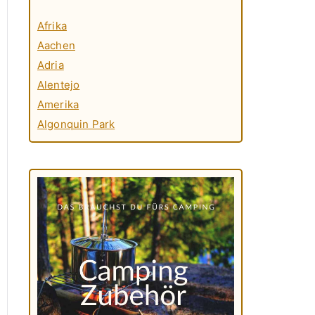
Afrika
Aachen
Adria
Alentejo
Amerika
Algonquin Park