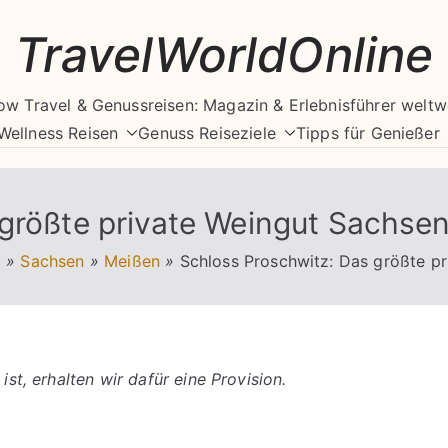
TravelWorldOnline
ow Travel & Genussreisen: Magazin & Erlebnisführer weltw
Wellness Reisen
Genuss Reiseziele
Tipps für Genießer
 größte private Weingut Sachse
d
»
Sachsen
»
Meißen
»
Schloss Proschwitz: Das größte p
ist, erhalten wir dafür eine Provision.