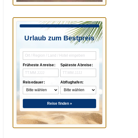
Urlaub zum Bestpreis
Früheste Anreise:
Späteste Abreise:
Reisedauer:
Abflughafen:
Reise finden »