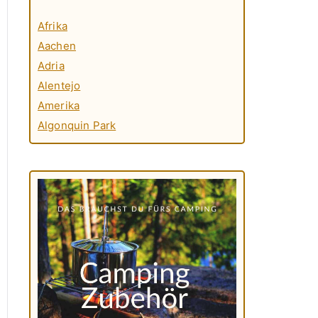
Afrika
Aachen
Adria
Alentejo
Amerika
Algonquin Park