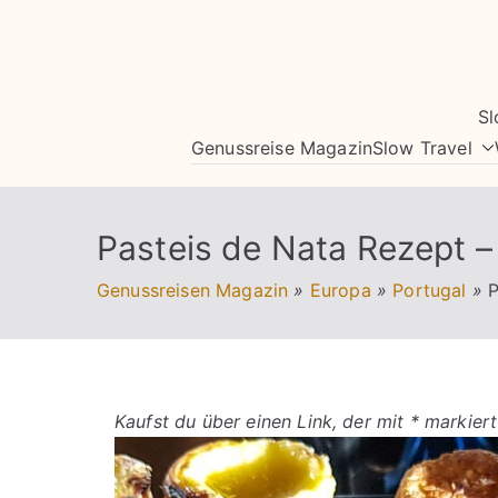
Zum
Inhalt
springen
Sl
Genussreise Magazin
Slow Travel
Pasteis de Nata Rezept –
Genussreisen Magazin
»
Europa
»
Portugal
»
P
Kaufst du über einen Link, der mit * markiert 