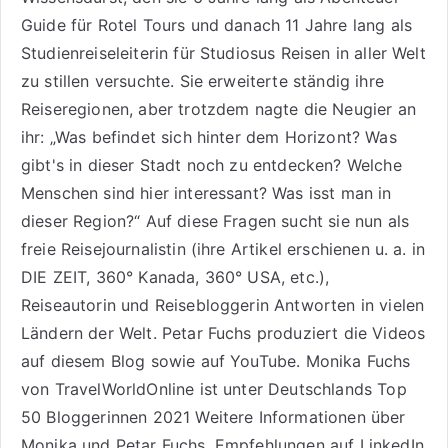
Guide für Rotel Tours
und danach 11 Jahre lang als
Studienreiseleiterin für Studiosus Reisen
in aller Welt
zu stillen versuchte. Sie erweiterte ständig ihre
Reiseregionen, aber trotzdem nagte die Neugier an
ihr: „Was befindet sich hinter dem Horizont? Was
gibt's in dieser Stadt noch zu entdecken? Welche
Menschen sind hier interessant? Was isst man in
dieser Region?“ Auf diese Fragen sucht sie nun als
freie Reisejournalistin (ihre Artikel erschienen u. a. in
DIE ZEIT, 360° Kanada, 360° USA, etc.),
Reiseautorin
und Reisebloggerin Antworten in vielen
Ländern der Welt. Petar Fuchs produziert die Videos
auf diesem Blog sowie auf
YouTube
. Monika Fuchs
von TravelWorldOnline ist unter
Deutschlands Top
50 Bloggerinnen 2021
Weitere
Informationen über
Monika und Petar Fuchs
.
Empfehlungen auf LinkedIn