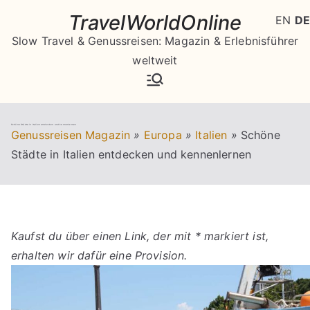
Zum
TravelWorldOnline
EN
DE
Inhalt
Slow Travel & Genussreisen: Magazin & Erlebnisführer
springen
weltweit
Schöne Städte in Italien entdecken und kennenlernen
Genussreisen Magazin
»
Europa
»
Italien
»
Schöne
Städte in Italien entdecken und kennenlernen
Kaufst du über einen Link, der mit * markiert ist,
erhalten wir dafür eine Provision.