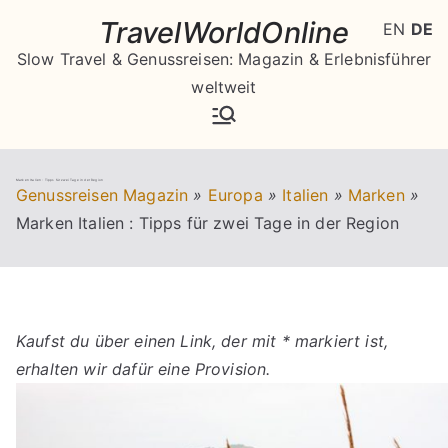
Zum
TravelWorldOnline
EN
DE
Inhalt
Slow Travel & Genussreisen: Magazin & Erlebnisführer
springen
weltweit
Marken Italien : Tipps für zwei Tage in der Region
Genussreisen Magazin
»
Europa
»
Italien
»
Marken
»
Marken Italien : Tipps für zwei Tage in der Region
Kaufst du über einen Link, der mit * markiert ist,
erhalten wir dafür eine Provision.