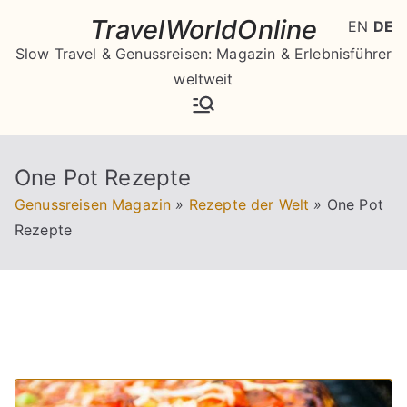
Zum
TravelWorldOnline
EN
DE
Inhalt
Slow Travel & Genussreisen: Magazin & Erlebnisführer
springen
weltweit
One Pot Rezepte
Genussreisen Magazin
»
Rezepte der Welt
»
One Pot
Rezepte