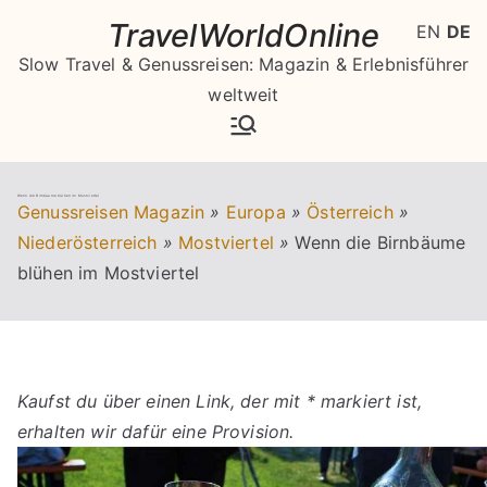
Zum
TravelWorldOnline
EN
DE
Inhalt
Slow Travel & Genussreisen: Magazin & Erlebnisführer
springen
weltweit
Wenn die Birnbäume blühen im Mostviertel
Genussreisen Magazin
»
Europa
»
Österreich
»
Niederösterreich
»
Mostviertel
»
Wenn die Birnbäume
blühen im Mostviertel
Kaufst du über einen Link, der mit * markiert ist,
erhalten wir dafür eine Provision.