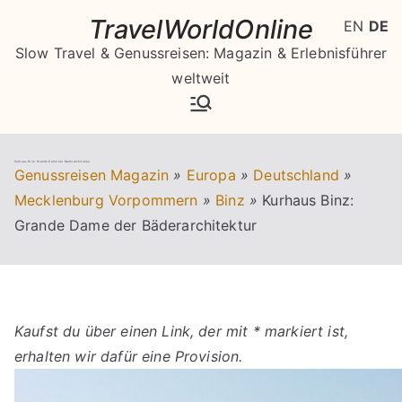
Zum
TravelWorldOnline
EN
DE
Inhalt
Slow Travel & Genussreisen: Magazin & Erlebnisführer
springen
weltweit
Kurhaus Binz: Grande Dame der Bäderarchitektur
Genussreisen Magazin
»
Europa
»
Deutschland
»
Mecklenburg Vorpommern
»
Binz
»
Kurhaus Binz:
Grande Dame der Bäderarchitektur
Kaufst du über einen Link, der mit * markiert ist,
erhalten wir dafür eine Provision.