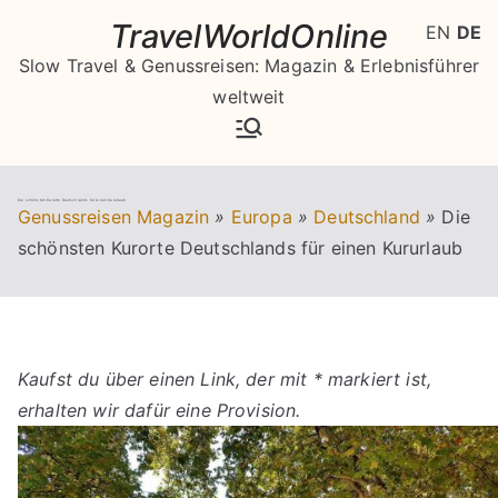
Zum
TravelWorldOnline
EN
DE
Inhalt
Slow Travel & Genussreisen: Magazin & Erlebnisführer
springen
weltweit
Die schönsten Kurorte Deutschlands für einen Kururlaub
Genussreisen Magazin
»
Europa
»
Deutschland
»
Die
schönsten Kurorte Deutschlands für einen Kururlaub
Kaufst du über einen Link, der mit * markiert ist,
erhalten wir dafür eine Provision.