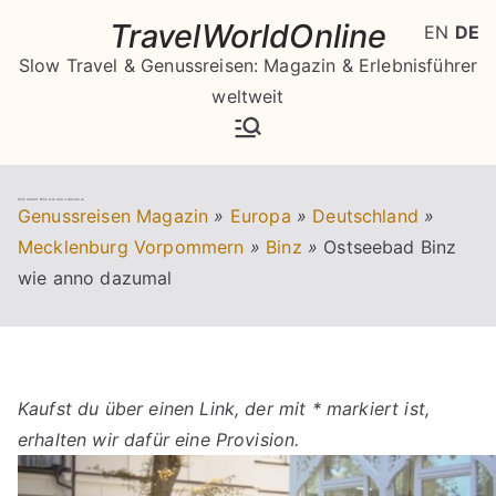
Zum
TravelWorldOnline
EN
DE
Inhalt
Slow Travel & Genussreisen: Magazin & Erlebnisführer
springen
weltweit
Ostseebad Binz wie anno dazumal
Genussreisen Magazin
»
Europa
»
Deutschland
»
Mecklenburg Vorpommern
»
Binz
»
Ostseebad Binz
wie anno dazumal
Kaufst du über einen Link, der mit * markiert ist,
erhalten wir dafür eine Provision.