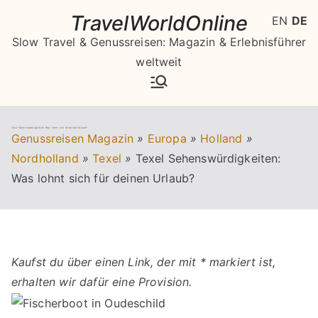
Zum
TravelWorldOnline
EN
DE
Inhalt
Slow Travel & Genussreisen: Magazin & Erlebnisführer
springen
weltweit
Texel Sehenswürdigkeiten: Was lohnt sich für deinen Urlaub?
Genussreisen Magazin
»
Europa
»
Holland
»
Nordholland
»
Texel
»
Texel Sehenswürdigkeiten:
Was lohnt sich für deinen Urlaub?
Kaufst du über einen Link, der mit * markiert ist,
erhalten wir dafür eine Provision.