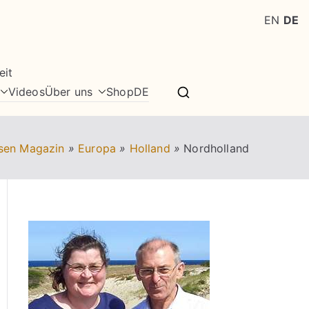
EN
DE
eit
Videos
Über uns
Shop
DE
sen Magazin
»
Europa
»
Holland
»
Nordholland