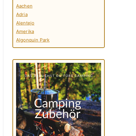
Aachen
Adria
Alentejo
Amerika
Algonquin Park