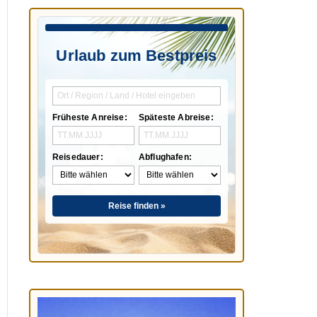
Urlaub zum Bestpreis
Früheste Anreise:
Späteste Abreise:
Reisedauer:
Abflughafen:
Reise finden »