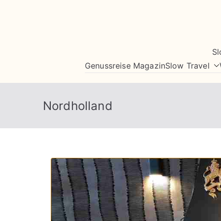
Zum
Inhalt
springen
Sl
Genussreise Magazin
Slow Travel
Nordholland