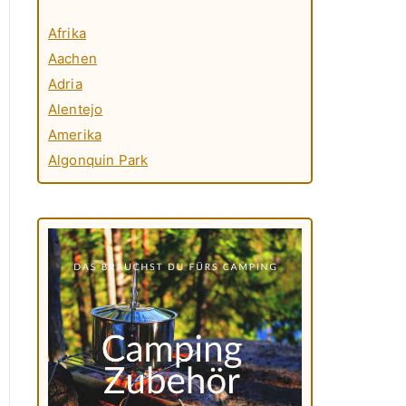
Afrika
Aachen
Adria
Alentejo
Amerika
Algonquin Park