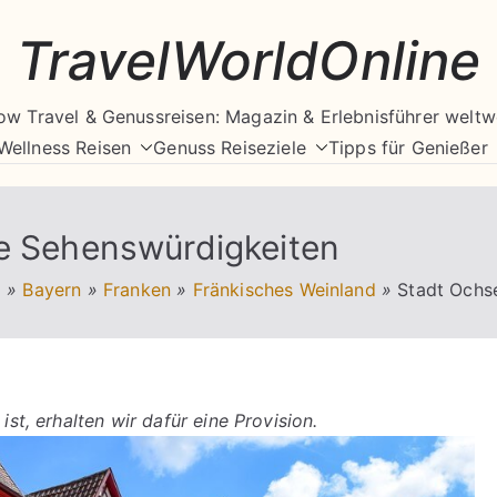
TravelWorldOnline
ow Travel & Genussreisen: Magazin & Erlebnisführer weltw
Wellness Reisen
Genuss Reiseziele
Tipps für Genießer
re Sehenswürdigkeiten
d
»
Bayern
»
Franken
»
Fränkisches Weinland
»
Stadt Ochs
ist, erhalten wir dafür eine Provision.