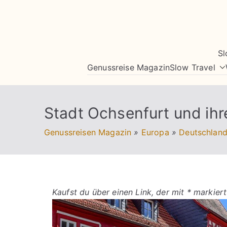
Zum
Inhalt
springen
Sl
Genussreise Magazin
Slow Travel
Stadt Ochsenfurt und ih
Genussreisen Magazin
»
Europa
»
Deutschlan
Kaufst du über einen Link, der mit * markiert 