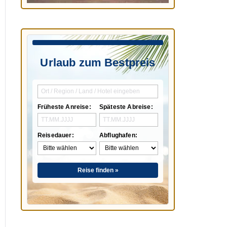
Urlaub zum Bestpreis
Früheste Anreise:
Späteste Abreise:
Reisedauer:
Abflughafen:
Reise finden »