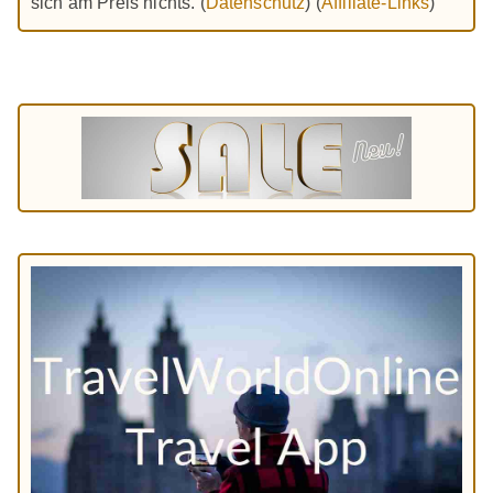
sich am Preis nichts. (
Datenschutz
) (
Affiliate-Links
)