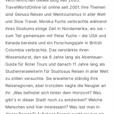
TravelWorldOnline ist online seit 2001. Ihre Themen
sind
Genuss Reisen
und
Weintourismus
in aller Welt
und
Slow Travel
. Monika Fuchs verbrachte während
ihres Studiums einige Zeit in Nordamerika, wo sie –
zum Teil gemeinsam mit Petar Fuchs – die USA und
Kanada bereiste und ein Forschungsjahr in British
Columbia verbrachte. Das verstärkte ihren
Wissensdurst, den sie 6 Jahre lang als
Abenteuer-
Guide für Rotel Tours
und danach 11 Jahre lang als
Studienreiseleiterin für Studiosus Reisen
in aller Welt
zu stillen versuchte. Sie erweiterte ständig ihre
Reiseregionen, aber trotzdem nagte die Neugier an
ihr: „Was befindet sich hinter dem Horizont? Was
gibt's in dieser Stadt noch zu entdecken? Welche
Menschen sind hier interessant? Was isst man in
dieser Region?“ Auf diese Fragen sucht sie nun als