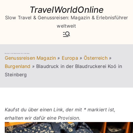
Zum
TravelWorldOnline
Inhalt
Slow Travel & Genussreisen: Magazin & Erlebnisführer
springen
weltweit
Blaudruck in der Blaudruckerei Koó in Steinberg
Genussreisen Magazin
»
Europa
»
Österreich
»
Burgenland
»
Blaudruck in der Blaudruckerei Koó in
Steinberg
Kaufst du über einen Link, der mit * markiert ist,
erhalten wir dafür eine Provision.