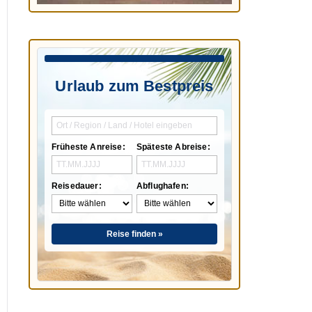
Urlaub zum Bestpreis
Früheste Anreise:
Späteste Abreise:
Reisedauer:
Abflughafen:
Reise finden »