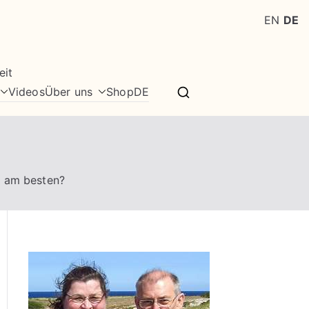
EN
DE
eit
Videos
Über uns
Shop
DE
m am besten?