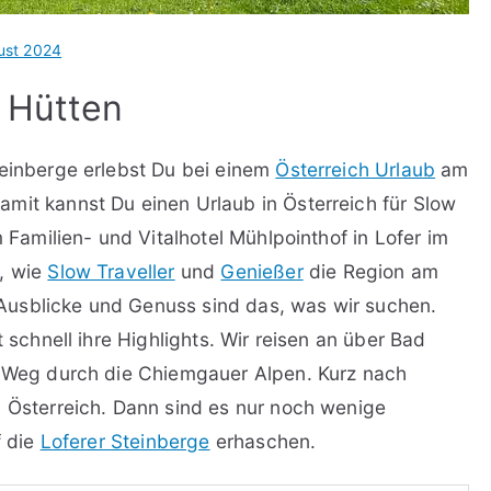
ust 2024
m Hütten
teinberge erlebst Du bei einem
Österreich Urlaub
am
mit kannst Du einen Urlaub in Österreich für Slow
m Familien- und Vitalhotel Mühlpointhof in Lofer im
n, wie
Slow Traveller
und
Genießer
die Region am
Ausblicke und Genuss sind das, was wir suchen.
t schnell ihre Highlights. Wir reisen an über Bad
er Weg durch die Chiemgauer Alpen. Kurz nach
u Österreich. Dann sind es nur noch wenige
f die
Loferer Steinberge
erhaschen.