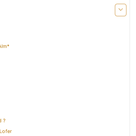
Alm*
d ?
 Lofer