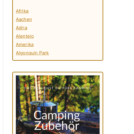
Afrika
Aachen
Adria
Alentejo
Amerika
Algonquin Park