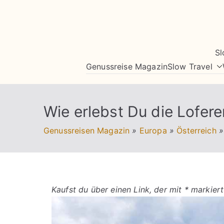
Zum
Inhalt
springen
Sl
Genussreise Magazin
Slow Travel
Wie erlebst Du die Lofer
Genussreisen Magazin
»
Europa
»
Österreich
»
Kaufst du über einen Link, der mit * markiert 