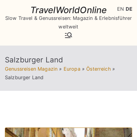
Zum
TravelWorldOnline
EN
DE
Inhalt
Slow Travel & Genussreisen: Magazin & Erlebnisführer
springen
weltweit
Salzburger Land
Genussreisen Magazin
»
Europa
»
Österreich
»
Salzburger Land