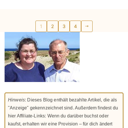
Seitennummerierung
1
2
3
4
der
Beiträge
Hinweis
: Dieses Blog enthält bezahlte Artikel, die als
"Anzeige" gekennzeichnet sind. Außerdem findest du
hier Affiliate-Links: Wenn du darüber buchst oder
kaufst, erhalten wir eine Provision – für dich ändert