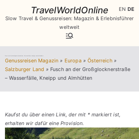
Zum
TravelWorldOnline
EN
DE
Inhalt
Slow Travel & Genussreisen: Magazin & Erlebnisführer
springen
weltweit
Fusch an der Großglocknerstraße – Wasserfälle, Kneipp und Almhütten
Genussreisen Magazin
»
Europa
»
Österreich
»
Salzburger Land
»
Fusch an der Großglocknerstraße
– Wasserfälle, Kneipp und Almhütten
Kaufst du über einen Link, der mit * markiert ist,
erhalten wir dafür eine Provision.