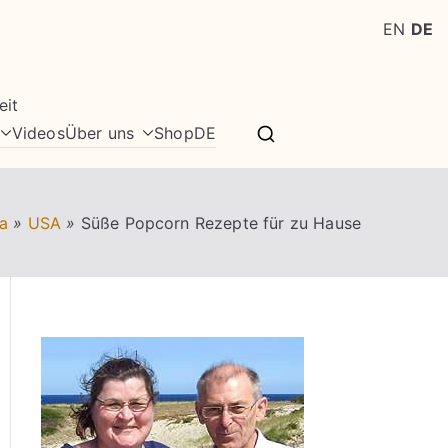
EN
DE
eit
Videos
Über uns
Shop
DE
a
»
USA
»
Süße Popcorn Rezepte für zu Hause