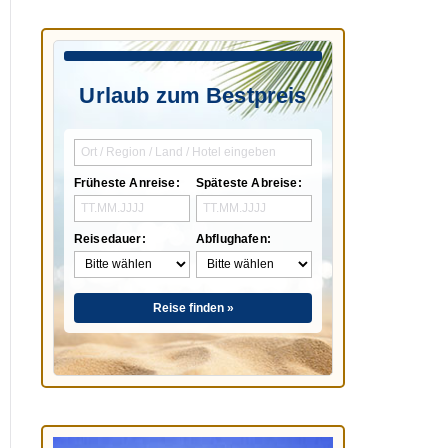
Urlaub zum Bestpreis
Früheste Anreise:
Späteste Abreise:
Reisedauer:
Abflughafen:
Reise finden »