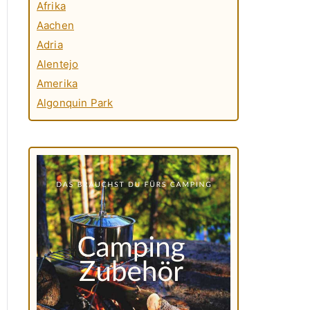
Afrika
Aachen
Adria
Alentejo
Amerika
Algonquin Park