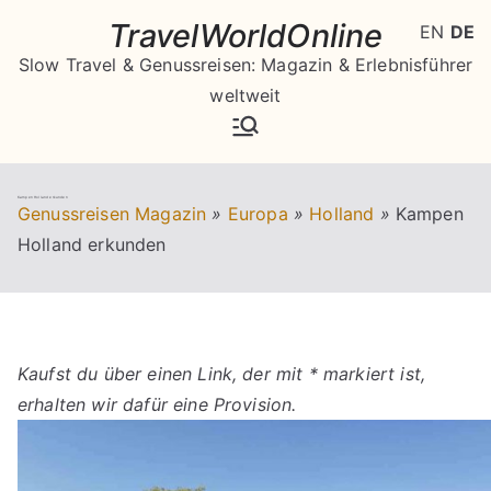
Zum
TravelWorldOnline
EN
DE
Inhalt
Slow Travel & Genussreisen: Magazin & Erlebnisführer
springen
weltweit
Kampen Holland erkunden
Genussreisen Magazin
»
Europa
»
Holland
»
Kampen
Holland erkunden
Kaufst du über einen Link, der mit * markiert ist,
erhalten wir dafür eine Provision.