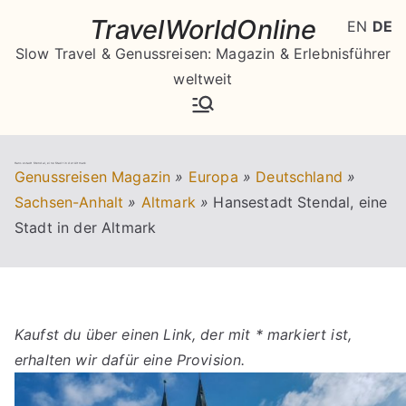
Zum
TravelWorldOnline
EN
DE
Inhalt
Slow Travel & Genussreisen: Magazin & Erlebnisführer
springen
weltweit
Hansestadt Stendal, eine Stadt in der Altmark
Genussreisen Magazin
»
Europa
»
Deutschland
»
Sachsen-Anhalt
»
Altmark
»
Hansestadt Stendal, eine
Stadt in der Altmark
Kaufst du über einen Link, der mit * markiert ist,
erhalten wir dafür eine Provision.