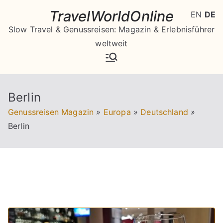
Zum
TravelWorldOnline
EN
DE
Inhalt
Slow Travel & Genussreisen: Magazin & Erlebnisführer
springen
weltweit
Berlin
Genussreisen Magazin
»
Europa
»
Deutschland
»
Berlin