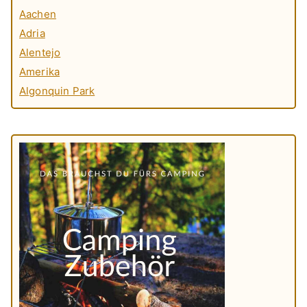
Aachen
Adria
Alentejo
Amerika
Algonquin Park