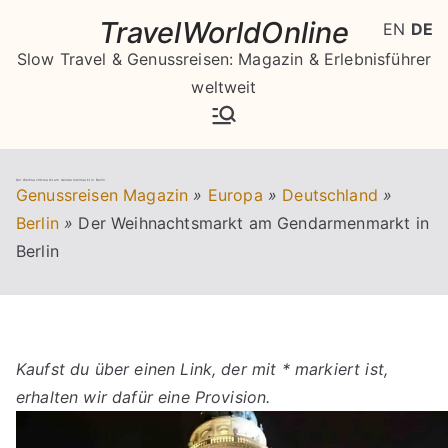
Zum
TravelWorldOnline
EN
DE
Inhalt
Slow Travel & Genussreisen: Magazin & Erlebnisführer
springen
weltweit
Der Weihnachtsmarkt am Gendarmenmarkt in Berlin
Genussreisen Magazin
»
Europa
»
Deutschland
»
Berlin
»
Der Weihnachtsmarkt am Gendarmenmarkt in
Berlin
Kaufst du über einen Link, der mit * markiert ist,
erhalten wir dafür eine Provision.