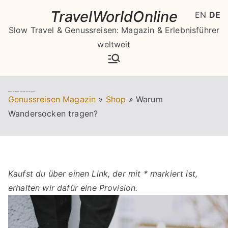
Zum
TravelWorldOnline
EN
DE
Inhalt
Slow Travel & Genussreisen: Magazin & Erlebnisführer
springen
weltweit
Warum Wandersocken tragen?
Genussreisen Magazin
»
Shop
»
Warum
Wandersocken tragen?
Kaufst du über einen Link, der mit * markiert ist,
erhalten wir dafür eine Provision.