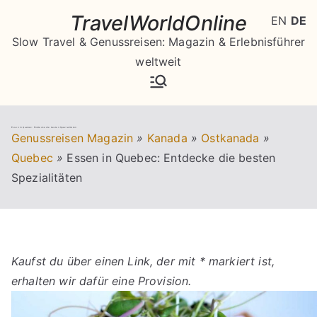
Zum
TravelWorldOnline
EN
DE
Inhalt
Slow Travel & Genussreisen: Magazin & Erlebnisführer
springen
weltweit
Essen in Quebec: Entdecke die besten Spezialitäten
Genussreisen Magazin
»
Kanada
»
Ostkanada
»
Quebec
»
Essen in Quebec: Entdecke die besten
Spezialitäten
Kaufst du über einen Link, der mit * markiert ist,
erhalten wir dafür eine Provision.