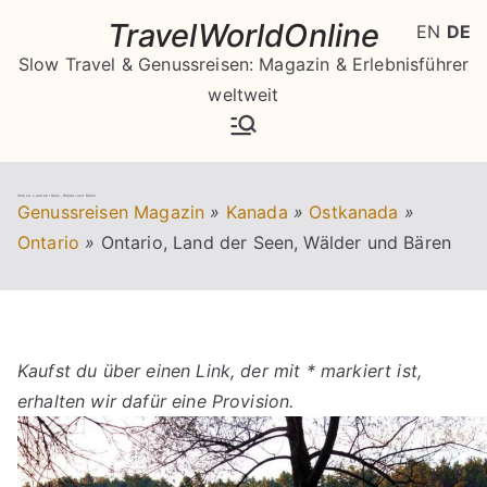
Zum
TravelWorldOnline
EN
DE
Inhalt
Slow Travel & Genussreisen: Magazin & Erlebnisführer
springen
weltweit
Ontario, Land der Seen, Wälder und Bären
Genussreisen Magazin
»
Kanada
»
Ostkanada
»
Ontario
»
Ontario, Land der Seen, Wälder und Bären
Kaufst du über einen Link, der mit * markiert ist,
erhalten wir dafür eine Provision.