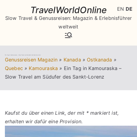
Zum
TravelWorldOnline
EN
DE
Inhalt
Slow Travel & Genussreisen: Magazin & Erlebnisführer
springen
weltweit
Ein Tag in Kamouraska – Slow Travel am Südufer des Sankt-Lorenz
Genussreisen Magazin
»
Kanada
»
Ostkanada
»
Quebec
»
Kamouraska
»
Ein Tag in Kamouraska –
Slow Travel am Südufer des Sankt-Lorenz
Kaufst du über einen Link, der mit * markiert ist,
erhalten wir dafür eine Provision.