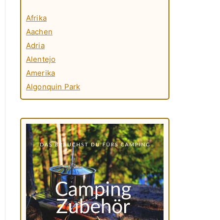
Afrika
Aachen
Adria
Alentejo
Amerika
Algonquin Park