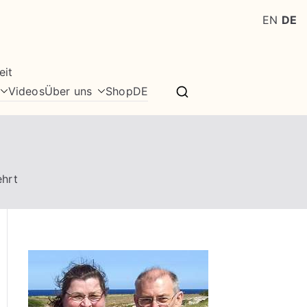
EN
DE
eit
Videos
Über uns
Shop
DE
ehrt