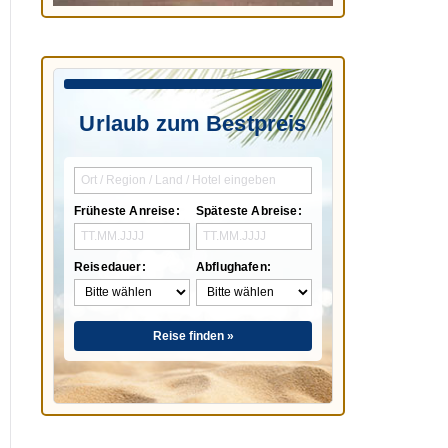
Urlaub zum Bestpreis
Früheste Anreise:
Späteste Abreise:
Reisedauer:
Abflughafen:
Reise finden »