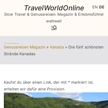
Zum
TravelWorldOnline
EN
DE
Inhalt
Slow Travel & Genussreisen: Magazin & Erlebnisführer
springen
weltweit
Die fünf schönsten Strände Kanadas
Genussreisen Magazin
»
Kanada
»
Die fünf schönsten
Strände Kanadas
Kaufst du über einen Link, der mit * markiert ist,
erhalten wir dafür eine Provision.