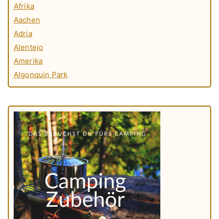
Afrika
Aachen
Adria
Alentejo
Amerika
Algonquin Park