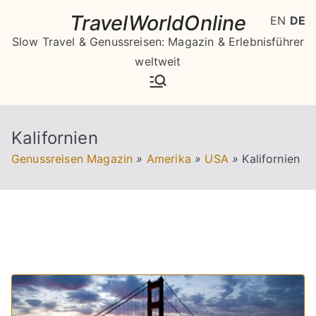
Zum
TravelWorldOnline
EN
DE
Inhalt
Slow Travel & Genussreisen: Magazin & Erlebnisführer
springen
weltweit
Kalifornien
Genussreisen Magazin
»
Amerika
»
USA
»
Kalifornien