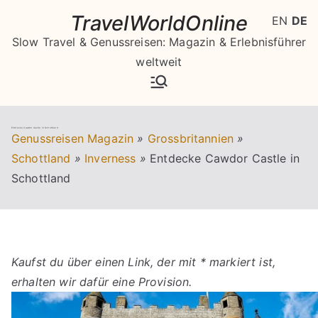
Zum
TravelWorldOnline
EN
DE
Inhalt
Slow Travel & Genussreisen: Magazin & Erlebnisführer
springen
weltweit
Entdecke Cawdor Castle in Schottland
Genussreisen Magazin
»
Grossbritannien
»
Schottland
»
Inverness
»
Entdecke Cawdor Castle in
Schottland
Kaufst du über einen Link, der mit * markiert ist,
erhalten wir dafür eine Provision.