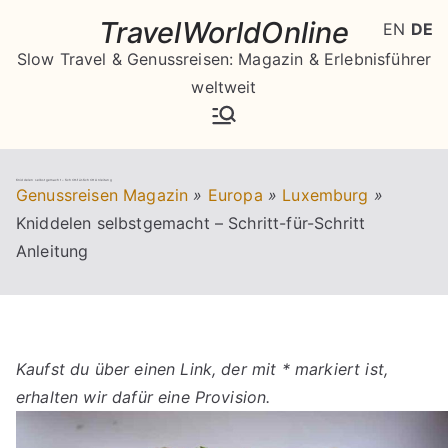
Zum
TravelWorldOnline
EN
DE
Inhalt
Slow Travel & Genussreisen: Magazin & Erlebnisführer
springen
weltweit
Kniddelen selbstgemacht – Schritt-für-Schritt Anleitung
Genussreisen Magazin
»
Europa
»
Luxemburg
»
Kniddelen selbstgemacht – Schritt-für-Schritt
Anleitung
Kaufst du über einen Link, der mit * markiert ist,
erhalten wir dafür eine Provision.