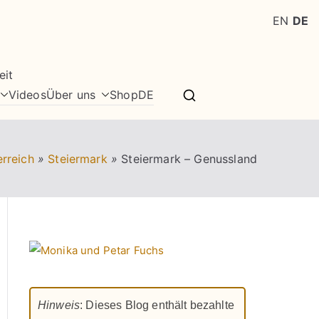
EN
DE
eit
Videos
Über uns
Shop
DE
rreich
»
Steiermark
»
Steiermark – Genussland
Hinweis
: Dieses Blog enthält bezahlte