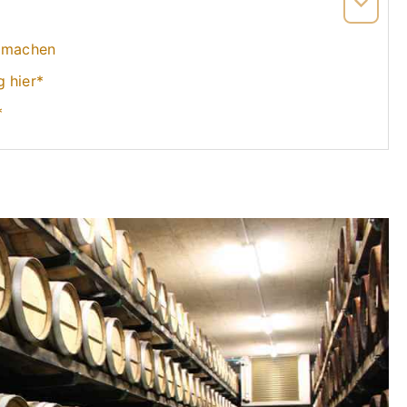
r machen
g hier*
*