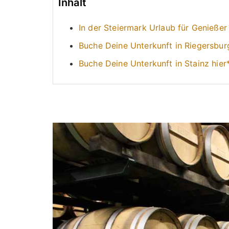
Inhalt
In der Steiermark Urlaub für Genieße
Buche Deine Unterkunft in Riegersbur
Buche Deine Unterkunft in Stainz hier