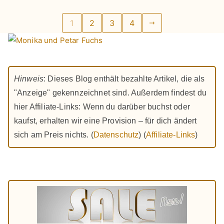
Seitennummerierung
1
2
3
4
der
Beiträge
Hinweis
: Dieses Blog enthält bezahlte Artikel, die als
"Anzeige" gekennzeichnet sind. Außerdem findest du
hier Affiliate-Links: Wenn du darüber buchst oder
kaufst, erhalten wir eine Provision – für dich ändert
sich am Preis nichts. (
Datenschutz
) (
Affiliate-Links
)