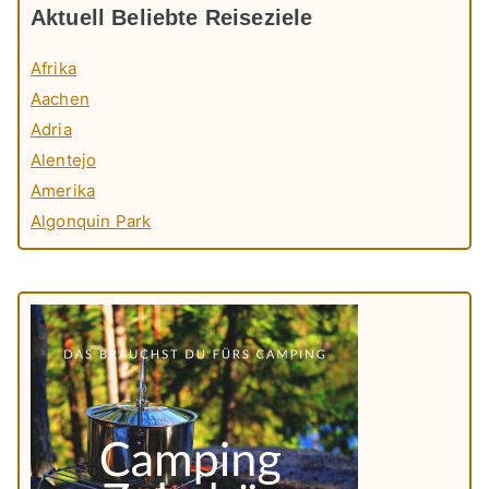
Aktuell Beliebte Reiseziele
Afrika
Aachen
Adria
Alentejo
Amerika
Algonquin Park