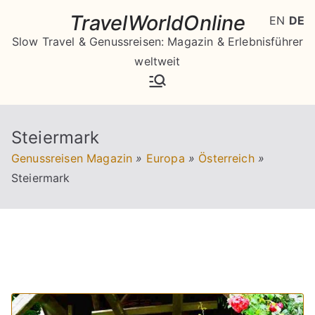
Zum
TravelWorldOnline
EN
DE
Inhalt
Slow Travel & Genussreisen: Magazin & Erlebnisführer
springen
weltweit
Steiermark
Genussreisen Magazin
»
Europa
»
Österreich
»
Steiermark