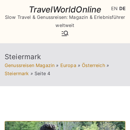
Zum
TravelWorldOnline
EN
DE
Inhalt
Slow Travel & Genussreisen: Magazin & Erlebnisführer
springen
weltweit
Steiermark
Genussreisen Magazin
»
Europa
»
Österreich
»
Steiermark
»
Seite 4