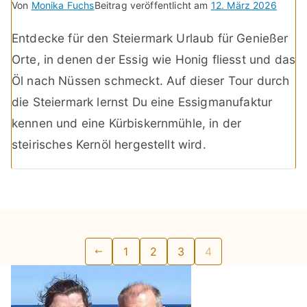
Von
Monika Fuchs
Beitrag veröffentlicht am
12. März 2026
Entdecke für den Steiermark Urlaub für Genießer
Orte, in denen der Essig wie Honig fliesst und das
Öl nach Nüssen schmeckt. Auf dieser Tour durch
die Steiermark lernst Du eine Essigmanufaktur
kennen und eine Kürbiskernmühle, in der
steirisches Kernöl hergestellt wird.
Seitennummerierung
1
2
3
4
der